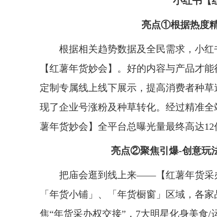
小红书
【
亮点①根据热度
根据相关趋势数据及全民需求，小红书
【红薯年货妙会】。好的内容与产品才能
定制专属线上线下展示，提高消费者种草
现了企业号涨粉及种草转化。经过精准全
薯年货妙会】全平台总曝光量最终高达12
亮点②聚焦引爆
-
创意玩
把庙会逛到线上来——【红薯年货采
「年货小铺」、「年货橱窗」区域，各家
焦“年货采办权交接”，7大明星化身美食/运