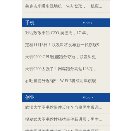
莱克吉米吸尘洗地机，告别繁琐，一机应...
手机
More >
对话致敬未知 CEO 吴德周，17 年手...
定档11月8日！联发科将发布新一代旗舰S...
天玑9200 GPU性能跑分夺冠，联发科史...
天玑9200太强了！网曝跑分高达126万，...
吞吐量提升近3倍！WiFi 7将成明年旗舰...
创业
More >
武汉大学图书馆事件反转？当事男生母亲...
揭秘武大图书馆性骚扰事件新进展：男生...