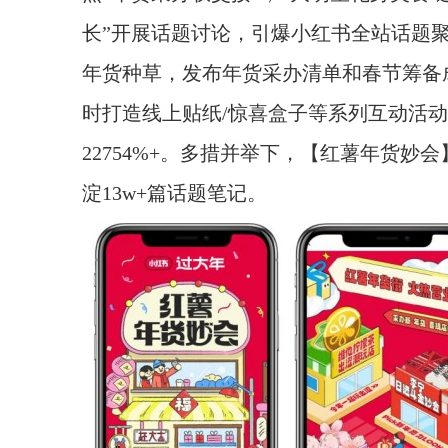
长”开展话题讨论，引爆小红书全站话题聚
年货种草，发布年货采办清单和春节筹备
时打造线上贴纸/惊喜盒子等系列互动活
22754%+。多措并举下，【红薯年货妙
淀13w+篇话题笔记。