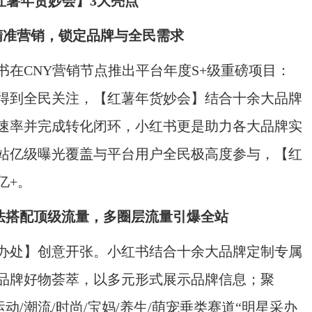
红薯年货妙会】3大亮点
精准营销，锁定品牌与全民需求
在CNY营销节点推出平台年度S+级重磅项目：
得到全民关注，【红薯年货妙会】结合十余大品牌
速率并完成转化闭环，小红书更是助力各大品牌实
站亿级曝光覆盖与平台用户全民极高度参与，【红
亿+。
法搭配顶级流量，多圈层流量引爆全站
办处】创意开张。小红书结合十余大品牌定制专属
品牌好物荟萃，以多元形式展示品牌信息；聚
动/潮流/时尚/宝妈/养生/萌宠垂类赛道“明星采办