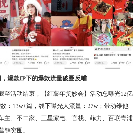
围
，爆款
IP
下的爆款流量破圈反哺
截至活动结束，【红薯年货妙会】活动总曝光12亿
记数：13w+篇，线下曝光人流量：27w；带动维他
车主、不二家、三星家电、官栈、菲力、百联青浦
草营销突围。