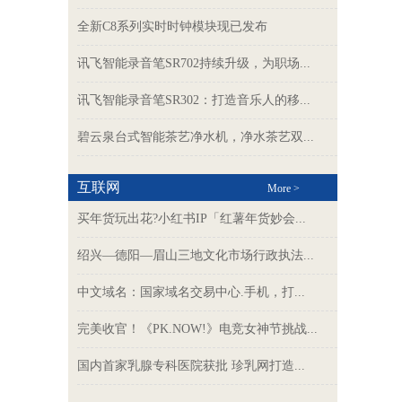
全新C8系列实时时钟模块现已发布
讯飞智能录音笔SR702持续升级，为职场...
讯飞智能录音笔SR302：打造音乐人的移...
碧云泉台式智能茶艺净水机，净水茶艺双...
互联网
More >
买年货玩出花?小红书IP「红薯年货妙会...
绍兴—德阳—眉山三地文化市场行政执法...
中文域名：国家域名交易中心.手机，打...
完美收官！《PK.NOW!》电竞女神节挑战...
国内首家乳腺专科医院获批 珍乳网打造...